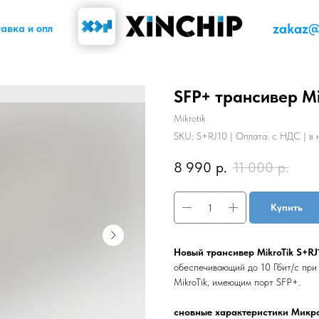
zakaz@x
авка и оплата
SFP+ трансивер Mi
Mikrotik
SKU:
S+RJ10 | Оплата: с НДС | в 
8 990
р.
11 000
р.
Купить
Новый трансивер MikroTik S+RJ
обеспечивающий до 10 Гбит/с при
MikroTik, имеющим порт SFP+.
сновные характеристики Микро