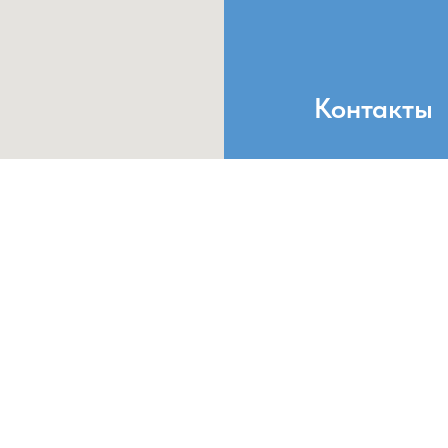
Контакты
+7 (495) 12
zakaz@xinch
105187, Москва,
2-й Вольный пере
(м. МЦК Соколи