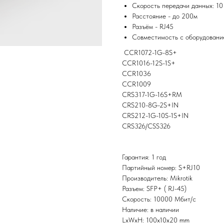
Скорость передачи данных: 10 М
Расстояние - до 200м
Разъём - RJ45
Совместимость с оборудован
CCR1072-1G-8S+
CCR1016-12S-1S+
CCR1036
CCR1009
CRS317-1G-16S+RM
CRS210-8G-2S+IN
CRS212-1G-10S-1S+IN
CRS326/CSS326
Гарантия: 1 год
Партийный номер: S+RJ10
Производитель: Mikrotik
Разъем: SFP+ ( RJ-45)
Скорость: 10000 Мбит/с
Наличие: в наличии
LxWxH: 100x10x20 mm