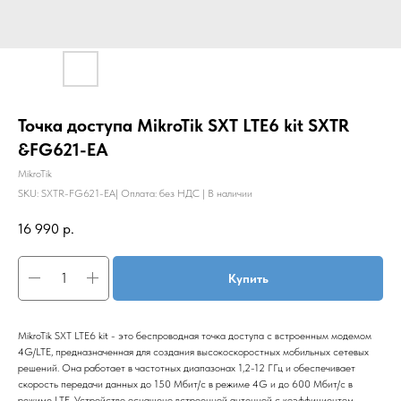
Точка доступа MikroTik SXT LTE6 kit SXTR
&FG621-EA
MikroTik
SKU:
SXTR-FG621-EA| Оплата: без НДС | В наличии
16 990
р.
Купить
MikroTik SXT LTE6 kit - это беспроводная точка доступа с встроенным модемом
4G/LTE, предназначенная для создания высокоскоростных мобильных сетевых
решений. Она работает в частотных диапазонах 1,2-12 ГГц и обеспечивает
скорость передачи данных до 150 Мбит/с в режиме 4G и до 600 Мбит/с в
режиме LTE. Устройство оснащено встроенной антенной с коэффициентом