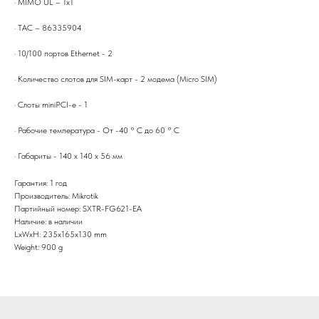
· MIMO UL – 1х1
· TAC – 86335904
· 10/100 портов Ethernet - 2
· Количество слотов для SIM-карт - 2 модема (Micro SIM)
· Слоты miniPCI-e - 1
· Рабочие температура - От -40 ° C до 60 ° C
· Габариты - 140 x 140 x 56 мм
Гарантия: 1 год
Производитель: Mikrotik
Партийный номер: SXTR-FG621-EA
Наличие: в наличии
LxWxH: 235x165x130 mm
Weight: 900 g