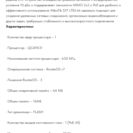
усиления 10 дБи и поддерживает технологии MIMO 2x2 и PoE для удобного и
эффективного использования. MikroTik SXT LTE6 kit идеально подходит для
создания удаленных сетевых соединений, организации видеонаблюдения и
других задач, требующих стабильного и высокоскоростного подключения.
Характеристики:
· Количество ядер процессора – 1
· Процессор - QCA9531
· Номинальная частота процессора - 650 МГц
· Операционная система - RouterOS v7
· Лицензия RouterOS - 3
· Объем оперативной памяти – 64 МБ
· Объем памяти – 16МБ
· Тип хранилища – FLASH
· Количество входов постоянного тока - 1 (PoE-IN)