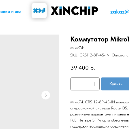
zakaz@x
авка и оплата
Коммутатор MikroT
MikroTik
SKU:
CRS112-8P-4S-IN| Оплата: с
39 400
р.
Купить
MikroTik CRS112-8P-4S-IN полноф
операционной системы RouterOS. 
различными вариантами питания на
PoE. Четыре SFP-порта обеспечив
поддержки восходящих соединений 