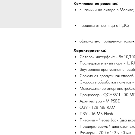
Комплексное решение:
в наличии на складе в Москве;
продажа от юр.лица с НДС;
официально пройденная таможн
Характеристики:
Сетевой интерфейс - 8х 10/10
Последовательный порт - 1х R
Внутренняя пропускная способн
Свокупная пропускная способн
Скорость обработки пакетов - 
Максимальное энергопотреблен
Процессор - QCA8511 400 МГц
Архитектура - MIPSBE
ОЗУ - 128 МБ RAM
ПЗУ - 16 МБ Flash
Питание - Через Jack (два вхо
Поддерживаемый диапазон вхо
Размеры - 200 x 143 x 40 мм