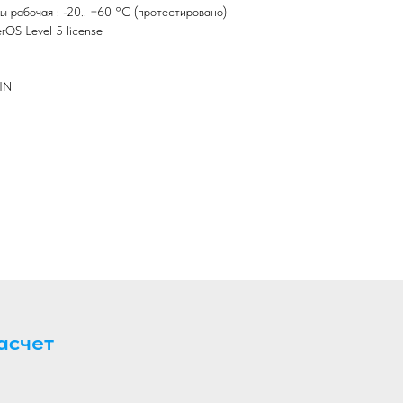
 рабочая : -20.. +60 °C (протестировано)
OS Level 5 license
IN
асчет