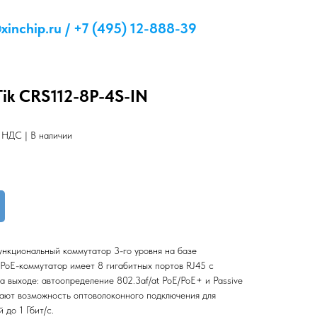
inchip.ru / +7 (495) 12-888-39
ik CRS112-8P-4S-IN
 НДС | В наличии
ункциональный коммутатор 3-го уровня на базе
PoE-коммутатор имеет 8 гигабитных портов RJ45 с
 выходе: автоопределение 802.3af/at PoE/PoE+ и Passive
ают возможность оптоволоконного подключения для
до 1 Гбит/с.