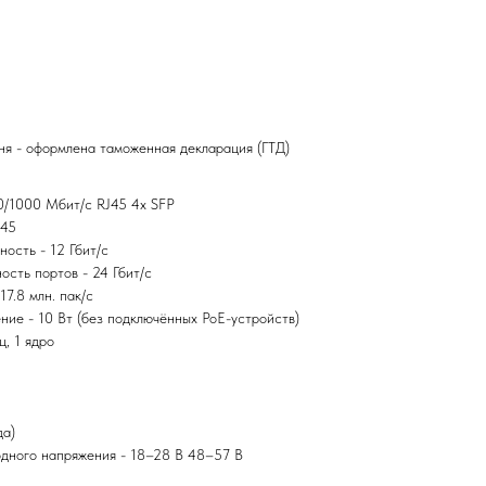
я - оформлена таможенная декларация (ГТД)
0/1000 Мбит/с RJ45 4х SFP
J45
ость - 12 Гбит/с
ость портов - 24 Гбит/с
17.8 млн. пак/с
ие - 10 Вт (без подключённых PoE-устройств)
, 1 ядро
да)
дного напряжения - 18–28 В 48–57 В